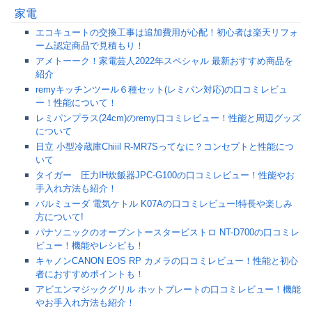
家電
エコキュートの交換工事は追加費用が心配！初心者は楽天リフォ
ーム認定商品で見積もり！
アメトーーク！家電芸人2022年スペシャル 最新おすすめ商品を
紹介
remyキッチンツール６種セット(レミパン対応)の口コミレビュ
ー！性能について！
レミパンプラス(24cm)のremy口コミレビュー！性能と周辺グッズ
について
日立 小型冷蔵庫Chiiil R-MR7Sってなに？コンセプトと性能につ
いて
タイガー 圧力IH炊飯器JPC-G100の口コミレビュー！性能やお
手入れ方法も紹介！
バルミューダ 電気ケトル K07Aの口コミレビュー!特長や楽しみ
方について!
パナソニックのオーブントースタービストロ NT-D700の口コミレ
ビュー！機能やレシピも！
キャノンCANON EOS RP カメラの口コミレビュー！性能と初心
者におすすめポイントも！
アビエンマジックグリル ホットプレートの口コミレビュー！機能
やお手入れ方法も紹介！